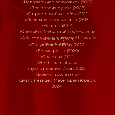
«Невозможное возможно» (2007)
«Все в твоих руках» (2008)
«Я просто люблю тебя» (2011)
«Лови мои цветные сны» (2013)
«Малыш» (2014)
Юбилейный «Золотой Граммофон»
(2015) — исполнил песню «Я просто
«Молния» (2019)
люблю тебя»
«Полуночное такси» (2020)
«Белые розы» (2020)
«Она моя» (2021)
«Это была любовь»
(дуэт с певицей Zivert, 2022)
«Время пролетало»
(дуэт с певицей Мари Краймбрери,
2024)